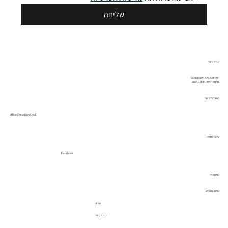
שליחה
יצירת קשר
החירות 5 ,פינת העצמאות 55
בניין מולטילוק קומה ג , יבנה
08-9797490
office@manbond.co.il
עיקבו אחרינו
Facebook
ניווט מהיר
קטלוג מוצרים
אודות
יצירת קשר