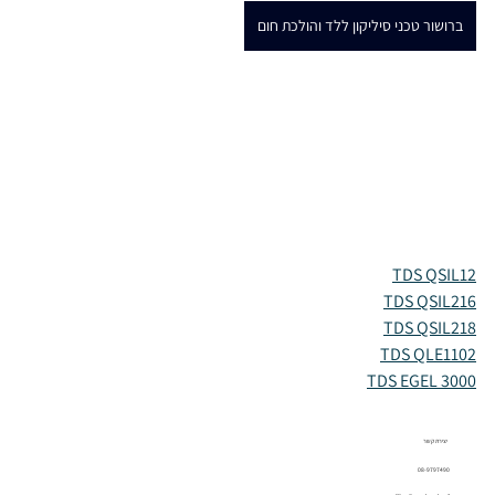
ברושור טכני סיליקון ללד והולכת חום
TDS QSIL12
TDS QSIL216
TDS QSIL218
TDS QLE1102
TDS EGEL 3000
יצירת קשר
08-9797490