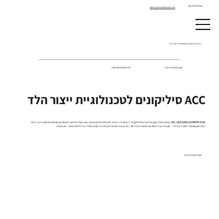
08-9797490
office@manbond.co.il
ACC סיליקונים לטכנולוגיית ייצור הלד
מוצרים ומידע טכני
לפרטים והצעת מחיר
ACC סיליקונים לטכנולוגיית ייצור הלד
חברת ACC SILICONES EUROPE
מציעה מבחר מגוון של מערכות סיליקון חד רכיביות ודו רכיביות לתעשיית האלקטרוניקה ,עם הכוונה מדוייקת ליציקות מגן אופטיות גמישות על גבי לדים
ציפוי המגן מותאם לשמירה על תדר - גוון הלד מבלי לעוות את התאורה הנדרשת , כמו כן בעל עמידות לקרינת UV שמש ושמירה על צלילות הציפוי - אינו מצהיב
מוצרים ומידע טכני