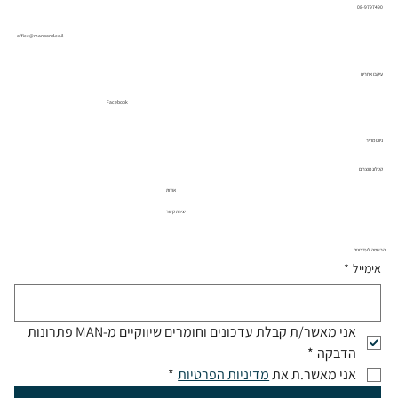
08-9797490
office@manbond.co.il
עיקבו אחרינו
Facebook
ניווט מהיר
קטלוג מוצרים
אודות
יצירת קשר
הרשמה לעדכונים
אימייל
*
אני מאשר/ת קבלת עדכונים וחומרים שיווקיים מ-MAN פתרונות 
הדבקה
*
אני מאשר.ת את 
מדיניות הפרטיות
*