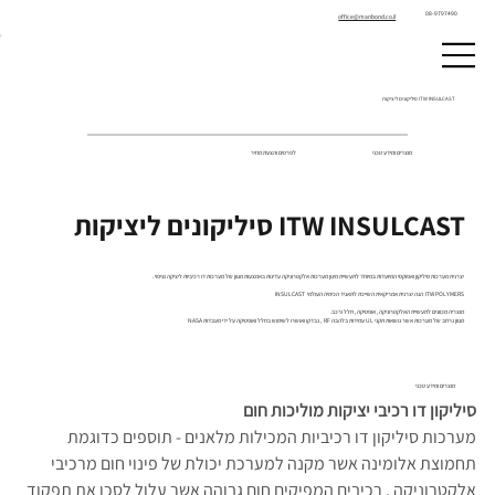
08-9797490
office@manbond.co.il
ITW INSULCAST סיליקונים ליציקות
מוצרים ומידע טכני
לפרטים והצעת מחיר
ITW INSULCAST סיליקונים ליציקות
יצרנית מערכות סיליקון ואפוקסי המיועדות במיוחד לתעשיית מיגון מערכות אלקטרוניקה עדינות באמצעות מגוון של מערכות דו רכיביות ליציקה וציפוי .
INSULCAST הנה יצרנית אמריקאית השייכת לתאגיד הכימיה העולמי ITW POLYMERS
מוצריה מכוונים לתעשיית האלקטרוניקה , אופטיקה , חלל ורכב.
מגוון נרחב של מערכות אשר נושאות תקני UL עמידות בלהבה RF , נבדקו ואושרו לשימוש בחלל ואופטיקה על ידי מעבדות NASA
מוצרים ומידע טכני
סיליקון דו רכיבי יציקות מוליכות חום 
מערכות סיליקון דו רכיביות המכילות מלאנים - תוספים כדוגמת 
תחמוצת אלומינה אשר מקנה למערכת יכולת של פינוי חום מרכיבי 
אלקטרוניקה , רכיבים המפיקים חום גבוהה אשר עלול לסכן את תפקוד 