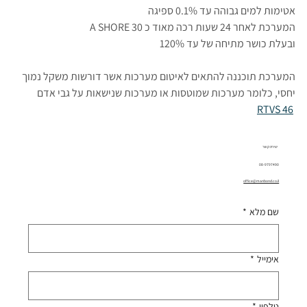
אטימות למים גבוהה עד 0.1% ספיגה 
המערכת לאחר 24 שעות רכה מאוד כ 30 A SHORE 
ובעלת כושר מתיחה של עד 120% 
המערכת תוכננה להתאים לאיטום מערכות אשר דורשות משקל נמוך 
יחסי, כלומר מערכות שמוטסות או מערכות שנישאות על גבי אדם 
RTVS 46
יצירת קשר
08-9797490
office@manbond.co.il
שם מלא
*
אימייל
*
טלפון
*