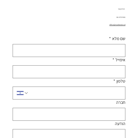
יצירת קשר
08-9797490
office@manbond.co.il
שם מלא
*
אימייל
*
טלפון
*
חברה
הודעה