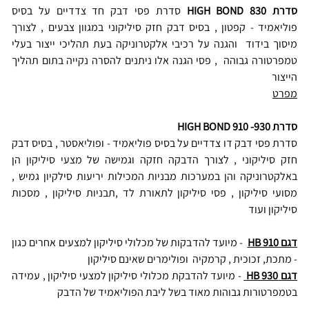
סדרת HIGH BOND 830
 סדרת פסי דבק חד צדדיים על בסיס 
פוליאמיד - קפטון , בסיס דבק חזק סיליקוני במגוון צבעים , לצורך 
מיסוך בידוד  והגנה על רכיבי אלקטרוניקה בעת תהליכי ייצור בעלי 
טמפרטורה גבוהה  , פסי הגנה אלו ניתנים להסרה נקייה בתום תהליך 
הייצור
מפרט
TD HB 830
סדרת ​HIGH BOND 910 -930
סדרת פסי דבק דו צדדיים על בסיס פוליאמיד - ופוליאסטר , בסיס דבק 
חזק סיליקוני , לצורך הדבקה חזקה וגמישה של מצעי סיליקון הן 
באלקטרוניקה והן במערכות מבניות המכילות יריעות סילקיון גמיש , 
מסועי סיליקון , פסי סיליקון לתאורת לד ,תבניות סיליקון , מסכות 
סיליקון ועוד 
TD HB 910
דגם HB 910
 - מיועד להדבקות של מכלולי סיליקון למצעים אחרים כגון 
- מתכת, זכוכית , קרמקיה  ופולימרים שאינם סיליקון
דגם HB 930 
 - מיועד להדבקת מכלולי סיליקון למצעי סיליקון , עמידה 
בטמפרטורות גבוהות מאוד בשל ליבת הפוליאמיד של הדבק