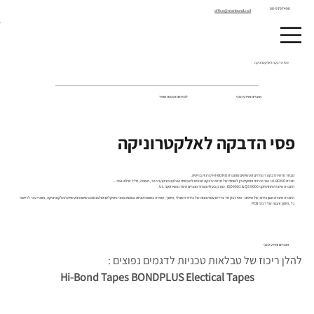
08-9797490
office@manbond.co.il
פסי הדבקה לאלקטרוניקה
מוצרים ומידע טכני
לפרטים והצעת מחיר
פסי הדבקה לאלקטרוניקה
מבחר סרטי הדבקה דו צדדים תעשיתיים מתוצרת HI-BOND יצרנית בריטית.
חברת HI-BOND הנה יצרנית וספקית בין לאומית של סרטי הדבקה מבניים לתעשיית האלקטרוניקה,הרכב , תעופה , חלל שילוט ועוד....
החברה מייצרת תחת תקני ISO9001 & QS 9000 , כמו כן בעלת מבחר מוצרים אשר נושאי תקני UL .
החברה מיצרת מגוון נרחב של טייפים - פסי דבק חד צדדים עם תכונות של בידוד חשמלי , מיסוך , עמידה בטמפרטורות גבוהות ובפני כימיקלים וסולבנטים בשימוש תעשיית האלקטרוניקה , חומרי עזר לריתוכי
גל , מיסוך והגנה של רכיבי PCB
מוצרים ומידע טכני
להלן ריכוז של טבלאות טכניות לדגמים נפוצים : 
Hi-Bond Tapes BONDPLUS Electical Tapes