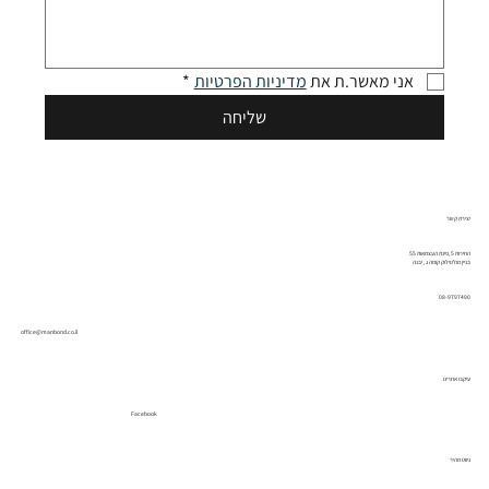
אני מאשר.ת את 
מדיניות הפרטיות
*
שליחה
יצירת קשר
החירות 5 ,פינת העצמאות 55
בניין מולטילוק קומה ג , יבנה
08-9797490
office@manbond.co.il
עיקבו אחרינו
Facebook
ניווט מהיר