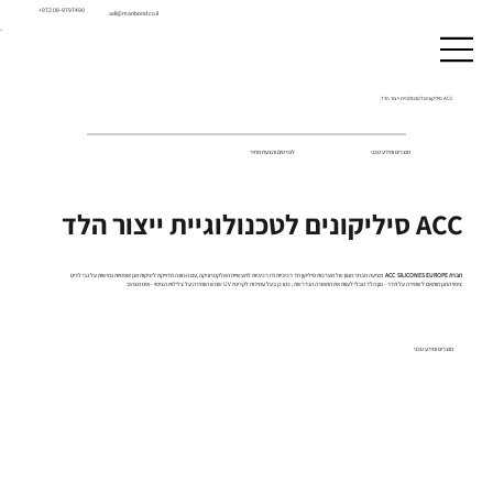
+972 08-9797490
adi@manbond.co.il
ACC סיליקונים לטכנולוגיית ייצור הלד
מוצרים ומידע טכני
לפרטים והצעת מחיר
ACC סיליקונים לטכנולוגיית ייצור הלד
חברת ACC SILICONES EUROPE
מציעה מבחר מגוון של מערכות סיליקון חד רכיביות ודו רכיביות לתעשיית האלקטרוניקה ,עם הכוונה מדוייקת ליציקות מגן אופטיות גמישות על גבי לדים
ציפוי המגן מותאם לשמירה על תדר - גוון הלד מבלי לעוות את התאורה הנדרשת , כמו כן בעל עמידות לקרינת UV שמש ושמירה על צלילות הציפוי - אינו מצהיב
מוצרים ומידע טכני