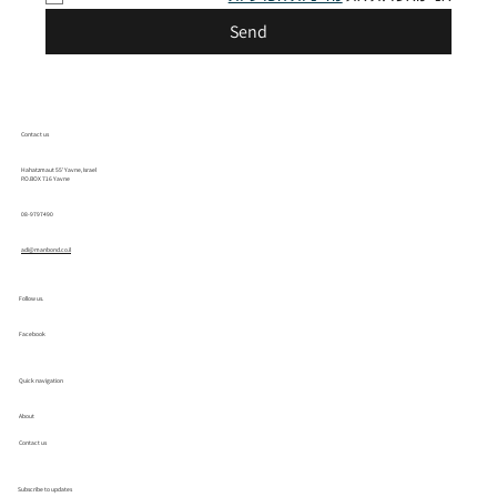
Send
Contact us
Hahatzmaut 55' Yavne, Israel
P.O.BOX 716 Yavne
08-9797490
adi@manbond.co.il
Follow us.
Facebook
Quick navigation
About
Contact us
Subscribe to updates