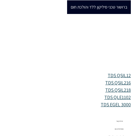
ברושור טכני סיליקון ללד והולכת חום
TDS QSIL12
TDS QSIL216
TDS QSIL218
TDS QLE1102
TDS EGEL 3000
יצירת קשר
08-9797490