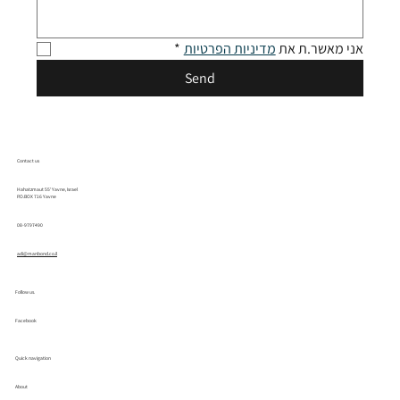
אני מאשר.ת את 
מדיניות הפרטיות
*
Send
Contact us
Hahatzmaut 55' Yavne, Israel
P.O.BOX 716 Yavne
08-9797490
adi@manbond.co.il
Follow us.
Facebook
Quick navigation
About