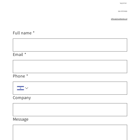
יצירת קשר
08-9797490
office@manbond.co.il
Full name
*
Email
*
Phone
*
Company
Message