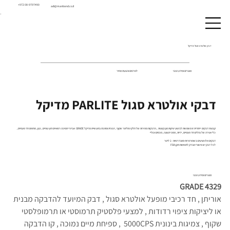
+972 08-9797490
adi@manbond.co.il
דבק אולטרא סגול מדיקל
מוצרים ומידע טכני
לפרטים והצעת מחיר
דבקי אולטרא סגול PARLITE מדיקל
קבוצת דבקים ייחודית זו משמשת לביצוע יציקות מגן קטנות , הדבקות מהירות של חלקי פולימר שקוף , זכוכית ומתכת בתעשיית מדיקל GRADE אביזרי תמיכה רפואיים חוץ גופיים , כגון , מחטים חד פעמיים ,
כלי אגירה של נוזלים חד פעמיים , ידיות , מסכי תצוגה , מכסים וכוליי
דבקים אלו מגיעים בשפורפרות סטנדרטיות -1 ליטר
לכל דבק יש אישורי מבדק לתאימות תקן FDA
מוצרים ומידע טכני
GRADE 4329
אוריתן , חד רכיבי מופעל אולטרא סגול , דבק המיועד להדבקה מבנית 
או ליציקות ציפוי רדודות , למצעי פלסטיק תרמוסטי או תרמופלסטי 
שקוף , צמיגות בינונית 5000CPS  , ספיחת מיים נמוכה , קו הדבקה 