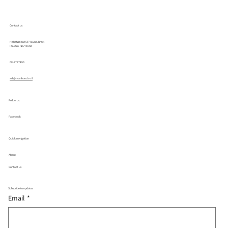
Contact us
Hahatzmaut 55' Yavne, Israel
P.O.BOX 716 Yavne
08-9797490
adi@manbond.co.il
Follow us.
Facebook
Quick navigation
About
Contact us
Subscribe to updates
Email
*