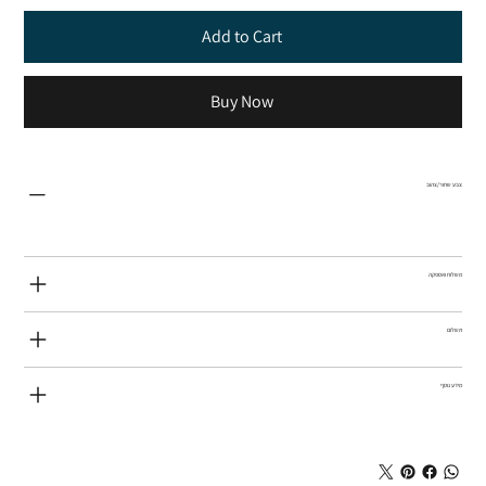
Add to Cart
Buy Now
צבע שחור/צהוב
משלוח ואספקה
תשלום
מידע נוסף