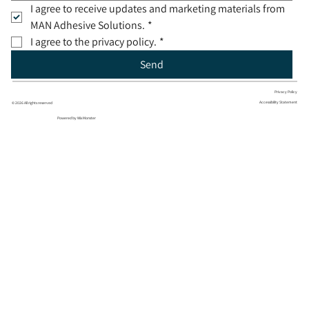
I agree to receive updates and marketing materials from 
MAN Adhesive Solutions.
*
I agree to the privacy policy.
*
Send
Privacy Policy
Accessibility Statement
© 2026 All rights reserved
Powered by Wix Monster