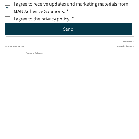
I agree to receive updates and marketing materials from 
MAN Adhesive Solutions.
*
I agree to the privacy policy.
*
Send
Privacy Policy
Accessibility Statement
© 2026 All rights reserved
Powered by Wix Monster