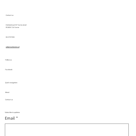
Contact us
Hahatzmaut 55' Yavne, Israel
P.O.BOX 716 Yavne
08-9797490
adi@manbond.co.il
Follow us.
Facebook
Quick navigation
About
Contact us
Subscribe to updates
Email
*