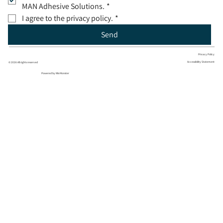
MAN Adhesive Solutions.
*
I agree to the privacy policy.
*
Send
Privacy Policy
Accessibility Statement
© 2026 All rights reserved
Powered by Wix Monster