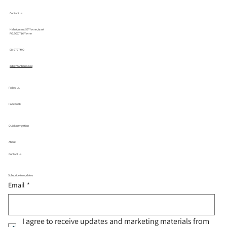
Contact us
Hahatzmaut 55' Yavne, Israel
P.O.BOX 716 Yavne
08-9797490
adi@manbond.co.il
Follow us.
Facebook
Quick navigation
About
Contact us
Subscribe to updates
Email
*
I agree to receive updates and marketing materials from 