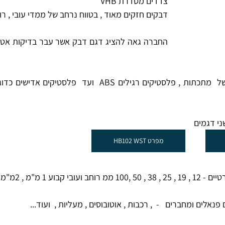
צדדים מסדרת VHB 
דבקים חזקים מאוד , בטווח נרחב של ממדי עובי , רו
י דגמים 
מפרט HB102 WST
 קבוע 1 מ"מ , 2מ"מ  
לים ומחברים   -  , רכבות , אוטובוסים , מעליות ,  ועוד... 