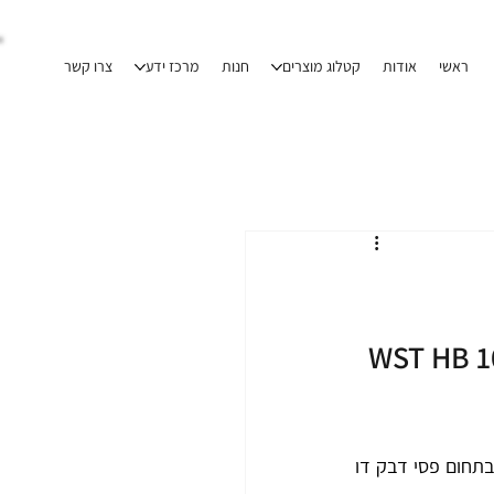
ראשי
אודות
קטלוג מוצרים
חנות
מרכז ידע
צרו קשר
  דבק חד צדדי  - טייפ אקרילי 
חברת HIGH-BOND TAPES  הנה יצרנית עולמית בתחום פסי דבק דו 