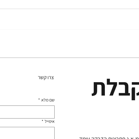
קבלת
צרו קשר
שם מלא
*
אימייל
*
מ.א.נ פתרונות הדבקה עומד