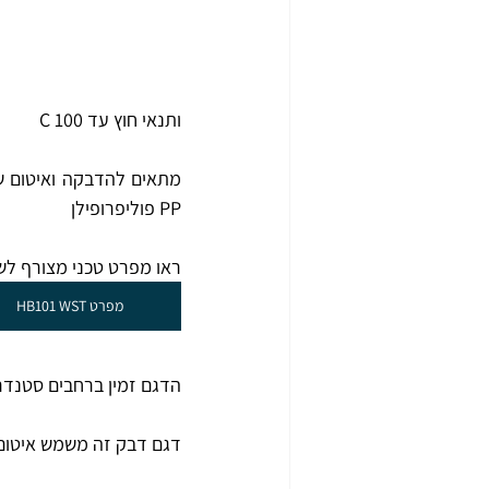
ותנאי חוץ עד 100 C 
PP פוליפרופילן 
ראו מפרט טכני מצורף לשנ
מפרט HB101 WST
הדגם זמין ברחבים סטנדרטיים - 12 , 19 , 25 , 38 , 50 ,100 ממ רוחב ועובי
דגם דבק זה משמש איטום פנא