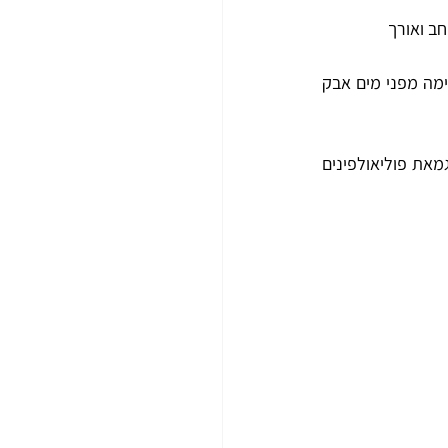
חב ואורך
החברה גאה להציג דגם דבק אשר עבר בדיקות אטימה מפני מים אבק 
מתאים להדבקה ואיטום של  מתכתות , פלסטיקים רגילים ABS  ועד  פלסטיקים אדישים כדוגמאת פוליאולפינים 