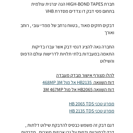
חברת HIGH-BOND TAPES הנה יצרנית עולמית 
בתחום פסי דבק דו צדדים מסדרת VHB
דבקים חזקים מאוד , בטווח נרחב של ממדי עובי , רוחב 
ואורך
החברה גאה להציג דגמי דבק אשר עברו בדיקות 
התאמה במעבדות בלתי תלויות לדרישות עולם הדפוס 
והשילוט
להלן מצורף אישור מבדק מעבדה
דוח השוואה 
 HB2135 אל מול 468MP 3M
דוח השוואה HB2065 אל מול 3M 467MP
מפרט טכני HB 2065 TDS
מפרט טכני HB 2135 TDS
דגם דבק זה משמש כבסיס להדבקת שילוט דלתות , 
דבק לכתוביות ודפוס על גבי אריזות מוצרים , מדבקות 