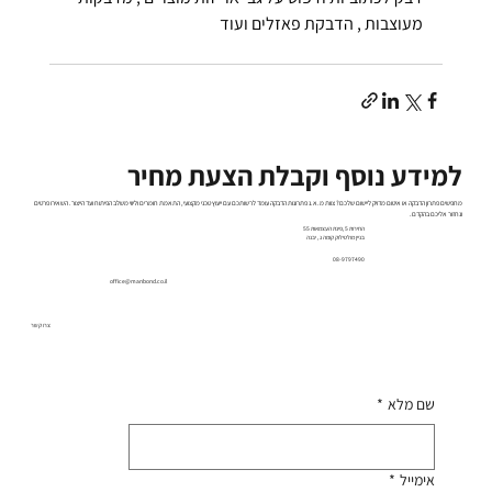
מעוצבות , הדבקת פאזלים ועוד
למידע נוסף וקבלת הצעת מחיר
מחפשים פתרון הדבקה או איטום מדויק ליישום שלכם? צוות מ.א.נ פתרונות הדבקה עומד לרשותכם עם ייעוץ טכני מקצועי, התאמת חומרים וליווי משלב הפיתוח ועד הייצור. השאירו פרטים
ונחזור אליכם בהקדם.
החירות 5 ,פינת העצמאות 55
בניין מולטילוק קומה ג , יבנה
08-9797490
office@manbond.co.il
צרו קשר
שם מלא
*
אימייל
*