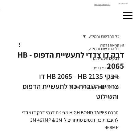
08-9797490
office@manbond.co.il
כל החדשות והמידע
זמן קריאה 1 דקות
כל החדשות והמידע
דבק דו צדדי לתעשיית הדפוס - HB
דבקים תעשייתים
2065
דבקים דו צדדיים
דבקי HB 2065 - HB 2135 דו 
סיליקון
צדדים העברת כח לתעשיית הדפוס 
ציוד והמינון והארת אולטרא סגול
והשילוט
חברת HIGH BOND TAPES מציגים דגמי דבק דו צדדי 
להעברת כח דגמים מתחרים ל 3M 467MP & 3M 
468MP