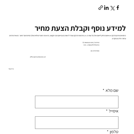
למידע נוסף וקבלת הצעת מחיר
מחפשים פתרון הדבקה או איטום מדויק ליישום שלכם? צוות מ.א.נ פתרונות הדבקה עומד לרשותכם עם ייעוץ טכני מקצועי, התאמת חומרים וליווי משלב הפיתוח ועד הייצור. השאירו פרטים
ונחזור אליכם בהקדם.
החירות 5 ,פינת העצמאות 55
בניין מולטילוק קומה ג , יבנה
08-9797490
office@manbond.co.il
צרו קשר
שם מלא
*
אימייל
*
טלפון
*