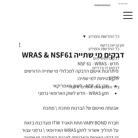
08-9797490
office@manbond.co.il
כל החדשות והמידע
זמן קריאה 1 דקות
כל החדשות והמידע
דבקים מי שתייה WRAS & NSF61
דבקים תעשייתים
חדש - NSF 61 - WRAS
דבקים דו צדדיים
פיתרונות איטום הדבקה למכלולי מי שתייה הדורשים 
סיליקון
תקן בטיחות למי שתיה:
תקן NSF -61 - לשוק האמריקאי
ציוד והמינון והארת אולטרא סגול
תקן WRAS - חדש לשוק הארופאי גרמני
אבטחה ואיטום של הברגות מתכת \ מתכת
חברת VARY BOND תחת תאגיד ITW מעדכנת בזאת 
על תהליך אשרור לתקן WRAS האירופאי \ גרמני עבור 
קו דבקי האיטום והאבטחה לצנרת המוליכה מי שתייה 